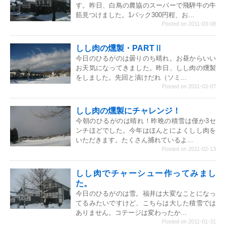
す。昨日、白鳥の農協のスーパーで飛騨牛の牛
筋見つけました。1パック300円程、お...
Posted on 2011-03-08
しし肉の燻製・PARTⅡ
今日のひるがのは曇りのち晴れ。お昼からいい
お天気になってきました。昨日、しし肉の燻製
をしました。先回と漬けだれ（ソミ...
Posted on 2011-03-07
しし肉の燻製にチャレンジ！
今朝のひるがのは晴れ！昨晩の積雪は僅か3セ
ンチほどでした。今年はほんとによくしし肉を
いただきます。たくさん捕れているよ...
Posted on 2011-02-13
しし肉でチャーシュー作ってみまし
た。
今日のひるがのは雪。福井は大変なことになっ
てるみたいですけど、こちらは大した積雪では
ありません。コテージは変わったか...
Posted on 2011-01-31