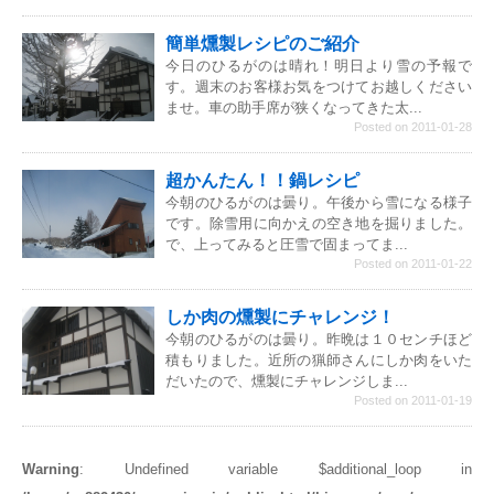
簡単燻製レシピのご紹介
今日のひるがのは晴れ！明日より雪の予報で
す。週末のお客様お気をつけてお越しください
ませ。車の助手席が狭くなってきた太...
Posted on 2011-01-28
超かんたん！！鍋レシピ
今朝のひるがのは曇り。午後から雪になる様子
です。除雪用に向かえの空き地を掘りました。
で、上ってみると圧雪で固まってま...
Posted on 2011-01-22
しか肉の燻製にチャレンジ！
今朝のひるがのは曇り。昨晩は１０センチほど
積もりました。近所の猟師さんにしか肉をいた
だいたので、燻製にチャレンジしま...
Posted on 2011-01-19
Warning
: Undefined variable $additional_loop in