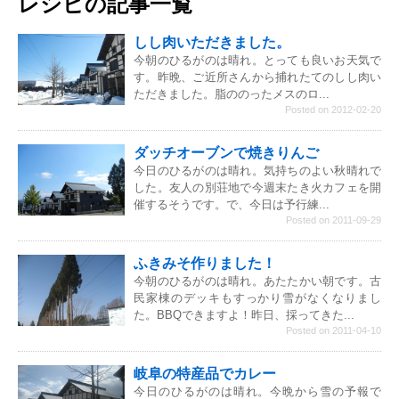
レシピの記事一覧
しし肉いただきました。
今朝のひるがのは晴れ。とっても良いお天気で
す。昨晩、ご近所さんから捕れたてのしし肉い
ただきました。脂ののったメスのロ...
Posted on 2012-02-20
ダッチオーブンで焼きりんご
今日のひるがのは晴れ。気持ちのよい秋晴れで
した。友人の別荘地で今週末たき火カフェを開
催するそうです。で、今日は予行練...
Posted on 2011-09-29
ふきみそ作りました！
今朝のひるがのは晴れ。あたたかい朝です。古
民家棟のデッキもすっかり雪がなくなりまし
た。BBQできますよ！昨日、採ってきた...
Posted on 2011-04-10
岐阜の特産品でカレー
今日のひるがのは晴れ。今晩から雪の予報で