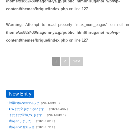
/home/xs882430/nagomi-ya.jp/public_html/hirugano/_wp/wp-
content/themes/brique/index.php
on line
127
Warning
: Attempt to read property "max_num_pages" on null in
/home/xs882430/nagomi-ya.jp/public_html/hirugano/_wp/wp-
content/themes/brique/index.php
on line
127
1
2
Next
New Entry
秋季お休みのお知らせ
（2024/09/10）
GWまだ空きがございます。
（2024/04/07）
まだまだ雪遊びできます。
（2024/03/15）
庵openしました。
（2023/08/10）
庵openのお知らせ
（2023/07/11）