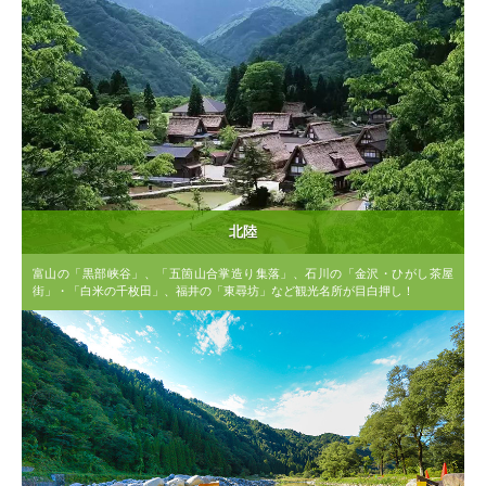
北陸
富山の「黒部峡谷」、「五箇山合掌造り集落」、石川の「金沢・ひがし茶屋
街」・「白米の千枚田」、福井の「東尋坊」など観光名所が目白押し！