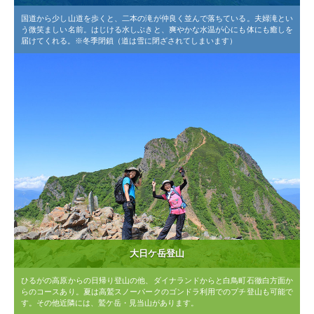
国道から少し山道を歩くと、二本の滝が仲良く並んで落ちている。夫婦滝とい
う微笑ましい名前。はじける水しぶきと、爽やかな水温が心にも体にも癒しを
届けてくれる。※冬季閉鎖（道は雪に閉ざされてしまいます）
大日ケ岳登山
ひるがの高原からの日帰り登山の他、ダイナランドからと白鳥町石徹白方面か
らのコースあり。夏は高鷲スノーパークのゴンドラ利用でのプチ登山も可能で
す。その他近隣には、鷲ケ岳・見当山があります。