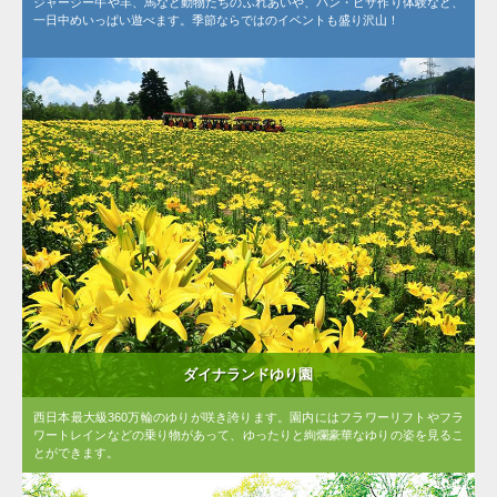
ジャージー牛や羊、馬など動物たちのふれあいや、パン・ピザ作り体験など、
一日中めいっぱい遊べます。季節ならではのイベントも盛り沢山！
ダイナランドゆり園
西日本最大級360万輪のゆりが咲き誇ります。園内にはフラワーリフトやフラ
ワートレインなどの乗り物があって、ゆったりと絢爛豪華なゆりの姿を見るこ
とができます。