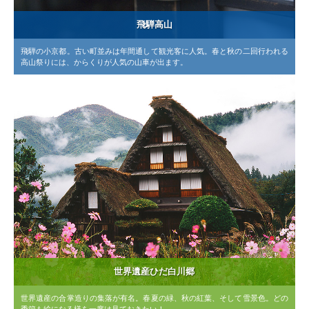
飛騨高山
飛騨の小京都。古い町並みは年間通して観光客に人気。春と秋の二回行われる
高山祭りには、からくりが人気の山車が出ます。
世界遺産ひだ白川郷
世界遺産の合掌造りの集落が有名。春夏の緑、秋の紅葉、そして雪景色。どの
季節も絵になる様を一度は見ておきたい！