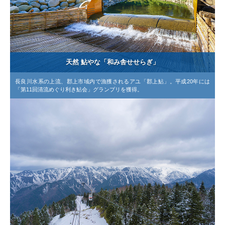
天然 鮎やな「和み舎せせらぎ」
長良川水系の上流、郡上市域内で漁獲されるアユ「郡上鮎」。平成20年には
「第11回清流めぐり利き鮎会」グランプリを獲得。