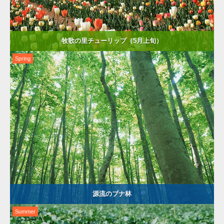
牧歌の里チューリップ（5月上旬）
Spring
源流のブナ林
Summer