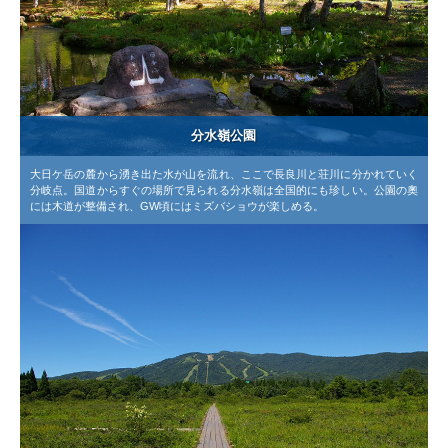
分水嶺公園
大日ケ岳の麓から湧き出た水が山を流れ、ここで長良川と荘川に分かれていく
分岐点。国道からすぐの場所で見られる分水嶺は全国的にも珍しい。公園の奧
には木道が整備され、GW頃にはミズバショウが楽しめる。