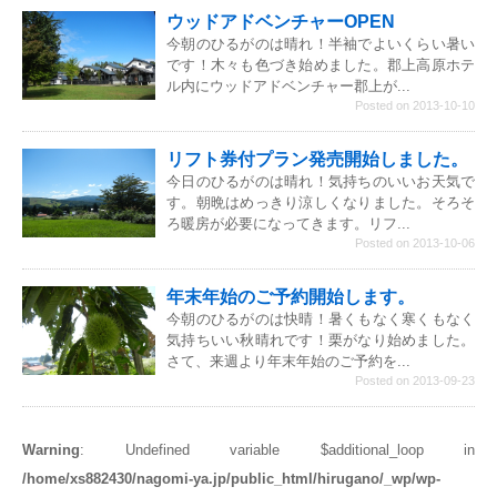
ウッドアドベンチャーOPEN
今朝のひるがのは晴れ！半袖でよいくらい暑い
です！木々も色づき始めました。郡上高原ホテ
ル内にウッドアドベンチャー郡上が...
Posted on 2013-10-10
リフト券付プラン発売開始しました。
今日のひるがのは晴れ！気持ちのいいお天気で
す。朝晩はめっきり涼しくなりました。そろそ
ろ暖房が必要になってきます。リフ...
Posted on 2013-10-06
年末年始のご予約開始します。
今朝のひるがのは快晴！暑くもなく寒くもなく
気持ちいい秋晴れです！栗がなり始めました。
さて、来週より年末年始のご予約を...
Posted on 2013-09-23
Warning
: Undefined variable $additional_loop in
/home/xs882430/nagomi-ya.jp/public_html/hirugano/_wp/wp-