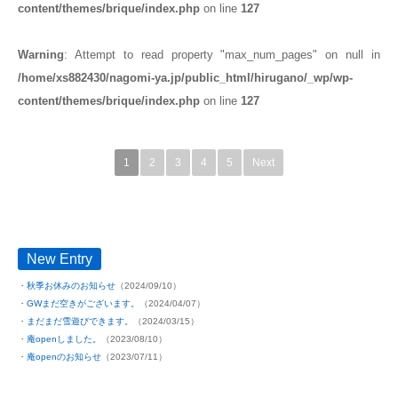
content/themes/brique/index.php
on line
127
Warning
: Attempt to read property "max_num_pages" on null in
/home/xs882430/nagomi-ya.jp/public_html/hirugano/_wp/wp-
content/themes/brique/index.php
on line
127
1
2
3
4
5
Next
New Entry
秋季お休みのお知らせ
（2024/09/10）
GWまだ空きがございます。
（2024/04/07）
まだまだ雪遊びできます。
（2024/03/15）
庵openしました。
（2023/08/10）
庵openのお知らせ
（2023/07/11）