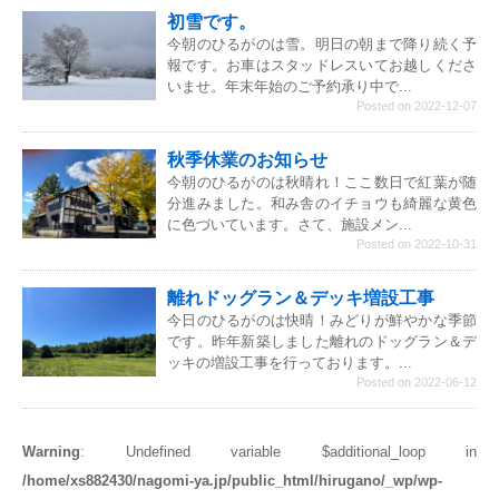
初雪です。
今朝のひるがのは雪。明日の朝まで降り続く予
報です。お車はスタッドレスいてお越しくださ
いませ。年末年始のご予約承り中で...
Posted on 2022-12-07
秋季休業のお知らせ
今朝のひるがのは秋晴れ！ここ数日で紅葉が随
分進みました。和み舎のイチョウも綺麗な黄色
に色づいています。さて、施設メン...
Posted on 2022-10-31
離れドッグラン＆デッキ増設工事
今日のひるがのは快晴！みどりが鮮やかな季節
です。昨年新築しました離れのドッグラン＆デ
ッキの増設工事を行っております。...
Posted on 2022-06-12
Warning
: Undefined variable $additional_loop in
/home/xs882430/nagomi-ya.jp/public_html/hirugano/_wp/wp-