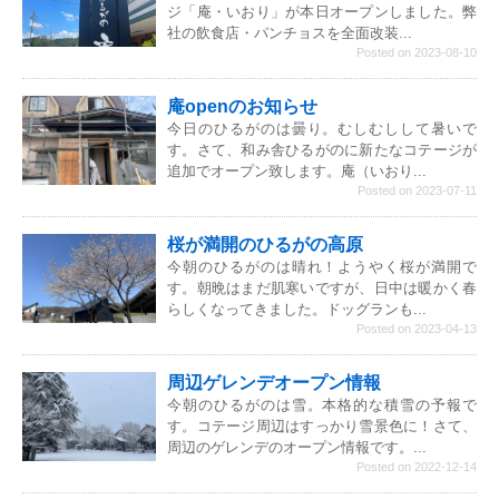
ジ「庵・いおり」が本日オープンしました。弊
社の飲食店・パンチョスを全面改装...
Posted on 2023-08-10
庵openのお知らせ
今日のひるがのは曇り。むしむしして暑いで
す。さて、和み舎ひるがのに新たなコテージが
追加でオープン致します。庵（いおり...
Posted on 2023-07-11
桜が満開のひるがの高原
今朝のひるがのは晴れ！ようやく桜が満開で
す。朝晩はまだ肌寒いですが、日中は暖かく春
らしくなってきました。ドッグランも...
Posted on 2023-04-13
周辺ゲレンデオープン情報
今朝のひるがのは雪。本格的な積雪の予報で
す。コテージ周辺はすっかり雪景色に！さて、
周辺のゲレンデのオープン情報です。...
Posted on 2022-12-14