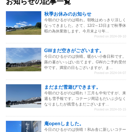
お知らせの記事一覧
秋季お休みのお知らせ
今朝のひるがのは晴れ。朝晩はめっきり涼しく
なってきました。さて、12/2～13日まで秋季休
暇の為休業致します。今月末より年...
Posted on 2024-09-10
GWまだ空きがございます。
今日のひるがのは快晴。暖かい小春日和です。
蕗の薹がいっぱい出てます。GWのご予約受付
中です。満室の日もございますが、ま...
Posted on 2024-04-07
まだまだ雪遊びできます。
今朝のひるがのは晴れ！三月も中旬ですが、来
週も雪予報です。コテージ周辺もだいぶ少なく
なりましたが残雪もまだございます...
Posted on 2024-03-15
庵openしました。
今日のひるがのは快晴！和み舎に新しいコテー