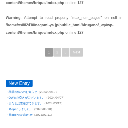
content/themes/brique/index.php
on line
127
Warning
: Attempt to read property "max_num_pages" on null in
/home/xs882430/nagomi-ya.jp/public_html/hirugano/_wp/wp-
content/themes/brique/index.php
on line
127
1
2
3
Next
New Entry
秋季お休みのお知らせ
（2024/09/10）
GWまだ空きがございます。
（2024/04/07）
まだまだ雪遊びできます。
（2024/03/15）
庵openしました。
（2023/08/10）
庵openのお知らせ
（2023/07/11）