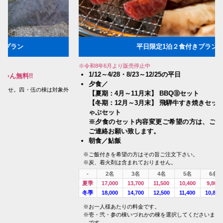
平日限定1泊２食付きプラン
※令和8年6月より販売停止中
1/12～4/28・8/23～12/25の平日
夕食／
外
【夏期：4月～11月末】 BBQⒷセット
【冬期：12月～3月末】 飛騨牛すき焼きセット／飛騨牛しゃぶし
ゃぶセット
※夕食のセット内容変更ご希望の方は、ご予約の際備考欄より
ご連絡お願い致します。
朝食／鮎飯
※ご飯付きを希望の方はその旨ご注文下さい。
※炭、着火剤は含まれておりません。
-
2名
3名
4名
5名
6名
7名
8名
夏季
17,000
13,700
11,500
10,400
9,800
9,300
8,800
冬季
18,000
14,700
12,500
11,400
10,800
10,300
9,800
※お一人様あたりの料金です。
※壱・弐・参の棟いづれかの棟を選択してくださいませ。四・伍の棟は対象外
です。