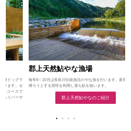
郡上天然鮎やな漁場
ラ
毎年8～10月は長良川伝統漁法のやな漁を行います。産卵期に海に
せ
帰ろうとする習性を利用し落ち鮎を狙います。
で
サ
郡上天然鮎やなのご紹介