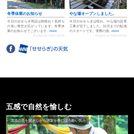
冬季休業のお知らせ
やな場オープンしました。
今日のせせらぎ周辺は秋晴れ！気持ち
今日のせせらぎは晴れ。やな場の設置
の良い青空が広がっています。冬季休
工事が完了しました。10月までの鮎漁
業のお知らせでございます...
more
のスタートです。実際の漁...
more
Posted on 2022-10-24
Posted on 2022-08-03
五感で自然を愉しむ
清流の音を聞きながら燻製を肴にほろ酔い気分