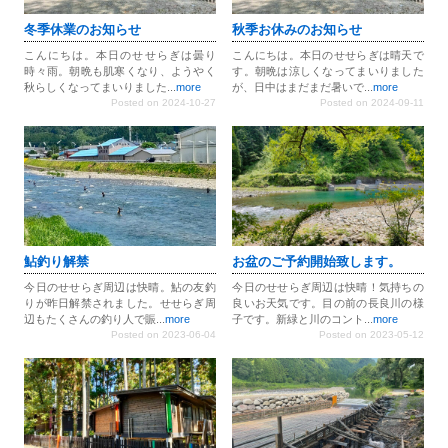
冬季休業のお知らせ
秋季お休みのお知らせ
こんにちは。本日のせせらぎは曇り
こんにちは。本日のせせらぎは晴天で
時々雨。朝晩も肌寒くなり、ようやく
す。朝晩は涼しくなってまいりました
秋らしくなってまいりました...
more
が、日中はまだまだ暑いで...
more
Posted on 2024-10-27
Posted on 2024-09-11
鮎釣り解禁
お盆のご予約開始致します。
今日のせせらぎ周辺は快晴。鮎の友釣
今日のせせらぎ周辺は快晴！気持ちの
りが昨日解禁されました。せせらぎ周
良いお天気です。目の前の長良川の様
辺もたくさんの釣り人で賑...
more
子です。新緑と川のコント...
more
Posted on 2023-06-04
Posted on 2023-05-12