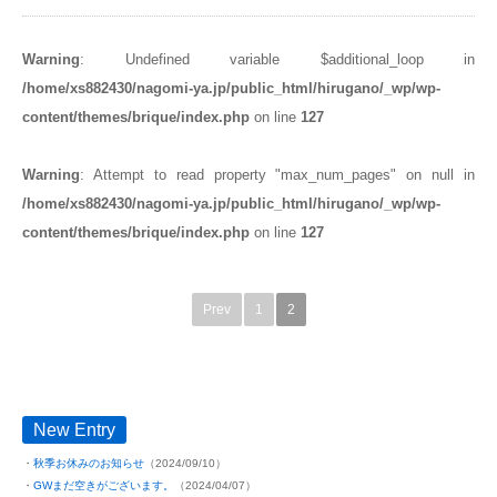
Warning
: Undefined variable $additional_loop in
/home/xs882430/nagomi-ya.jp/public_html/hirugano/_wp/wp-
content/themes/brique/index.php
on line
127
Warning
: Attempt to read property "max_num_pages" on null in
/home/xs882430/nagomi-ya.jp/public_html/hirugano/_wp/wp-
content/themes/brique/index.php
on line
127
Prev
1
2
New Entry
秋季お休みのお知らせ
（2024/09/10）
GWまだ空きがございます。
（2024/04/07）