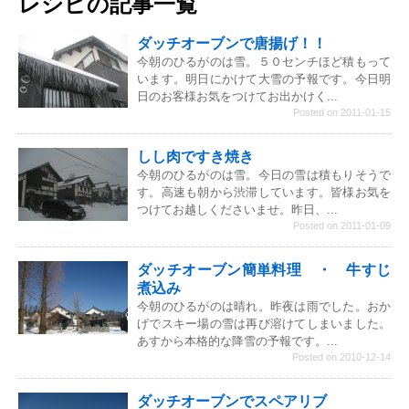
レシピの記事一覧
ダッチオーブンで唐揚げ！！
今朝のひるがのは雪。５０センチほど積もって
います。明日にかけて大雪の予報です。今日明
日のお客様お気をつけてお出かけく...
Posted on 2011-01-15
しし肉ですき焼き
今朝のひるがのは雪。今日の雪は積もりそうで
す。高速も朝から渋滞しています。皆様お気を
つけてお越しくださいませ。昨日、...
Posted on 2011-01-09
ダッチオーブン簡単料理 ・ 牛すじ
煮込み
今朝のひるがのは晴れ。昨夜は雨でした。おか
げでスキー場の雪は再び溶けてしまいました。
あすから本格的な降雪の予報です。...
Posted on 2010-12-14
ダッチオーブンでスペアリブ