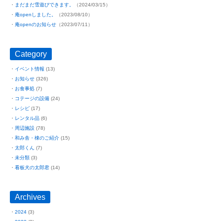
まだまだ雪遊びできます。
（2024/03/15）
庵openしました。
（2023/08/10）
庵openのお知らせ
（2023/07/11）
Category
イベント情報
(13)
お知らせ
(326)
お食事処
(7)
コテージの設備
(24)
レシピ
(17)
レンタル品
(6)
周辺施設
(78)
和み舎・棟のご紹介
(15)
太郎くん
(7)
未分類
(3)
看板犬の太郎君
(14)
Archives
2024
(3)