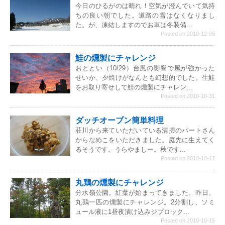
今日のひるがのは晴れ！空気が澄んでいて気持
ちの良い朝でした。道路の雪はなくなりまし
た。が、凍結しますのでお車は冬装備...
Posted on 2010-12-05
鮭の燻製にチャレンジ
おととい（10/29）台風の影響で風が強かった
せいか、夕焼けがなんとも幻想的でした。生鮭
をお取り寄せして鮭の燻製にチャレン...
Posted on 2010-10-31
ダッチオーブン簡単料理
荘川から来ていただいている清掃のパートさん
からなめこをいただきました。庭先に生えてく
るそうです。うらやましー。秋です...
Posted on 2010-10-17
丸鶏の燻製にチャレンジ
分水嶺公園。紅葉が始まってきました。昨日、
丸鶏一匹の燻製にチャレンジ。2分割し、ソミ
ュール液に1昼夜漬け込みジプロック...
Posted on 2010-10-15