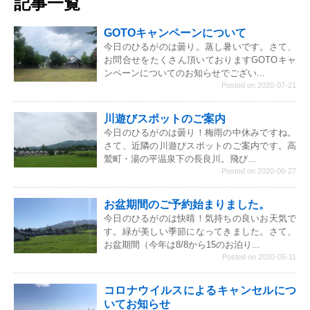
記事一覧
GOTOキャンペーンについて
今日のひるがのは曇り。蒸し暑いです。さて、
お問合せをたくさん頂いておりますGOTOキャ
ンペーンについてのお知らせでござい...
Posted on 2020-07-21
川遊びスポットのご案内
今日のひるがのは曇り！梅雨の中休みですね。
さて、近隣の川遊びスポットのご案内です。高
鷲町・湯の平温泉下の長良川。飛び...
Posted on 2020-06-27
お盆期間のご予約始まりました。
今日のひるがのは快晴！気持ちの良いお天気で
す。緑が美しい季節になってきました。さて、
お盆期間（今年は8/8から15のお泊り...
Posted on 2020-05-11
コロナウイルスによるキャンセルにつ
いてお知らせ