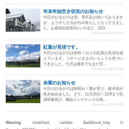
年末年始空き状況のお知らせ
今日のひるがのは雪。雪不足が続いております
が、ようやくひるがのの冬らしくなってきまし
た。お昼現在積雪3センチほど。12/3...
Posted on 2019-12-27
紅葉が見頃です。
今日のひるがのは快晴！山々の紅葉が見頃を迎
えています。コテージまえのいちょうも色づい
てきました。今月は週末でもまだ空...
Posted on 2019-11-01
休業のお知らせ
今日のひるがのは秋晴れ！栗が実り、彼岸花が
咲き始めました。さて、11月25日～12/8まで社
員研修及び、施設メンテナンスの為...
Posted on 2019-09-30
Warning
: Undefined variable $additional_loop in