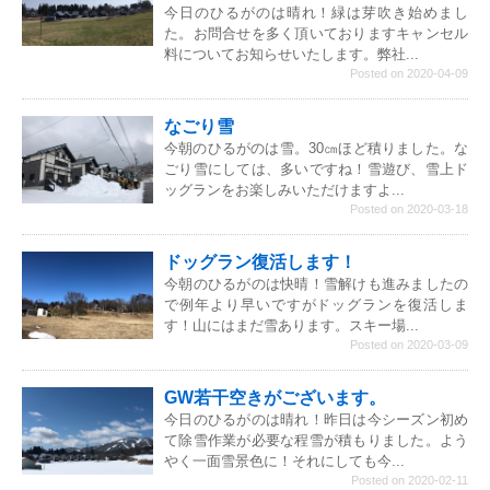
今日のひるがのは晴れ！緑は芽吹き始めまし
た。お問合せを多く頂いておりますキャンセル
料についてお知らせいたします。弊社...
Posted on 2020-04-09
なごり雪
今朝のひるがのは雪。30㎝ほど積りました。な
ごり雪にしては、多いですね！雪遊び、雪上ド
ッグランをお楽しみいただけますよ...
Posted on 2020-03-18
ドッグラン復活します！
今朝のひるがのは快晴！雪解けも進みましたの
で例年より早いですがドッグランを復活しま
す！山にはまだ雪あります。スキー場...
Posted on 2020-03-09
GW若干空きがございます。
今日のひるがのは晴れ！昨日は今シーズン初め
て除雪作業が必要な程雪が積もりました。よう
やく一面雪景色に！それにしても今...
Posted on 2020-02-11