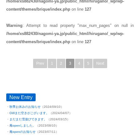
/home/xs882430/nagomi-ya.jp/public_html/hirugano/_wp/wp-
content/themes/brique/index.php
on line
127
Warning
: Attempt to read property "max_num_pages" on null in
/home/xs882430/nagomi-ya.jp/public_html/hirugano/_wp/wp-
content/themes/brique/index.php
on line
127
Prev
1
2
3
4
5
Next
New Entry
秋季お休みのお知らせ
（2024/09/10）
GWまだ空きがございます。
（2024/04/07）
まだまだ雪遊びできます。
（2024/03/15）
庵openしました。
（2023/08/10）
庵openのお知らせ
（2023/07/11）