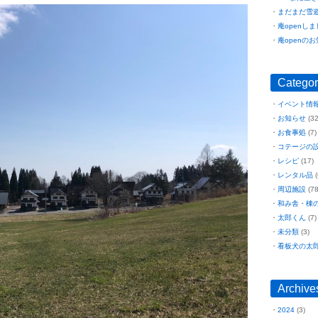
まだまだ雪
庵openし
庵openの
Categor
イベント情
お知らせ
(32
お食事処
(7)
コテージの
レシピ
(17)
レンタル品
(
周辺施設
(78
和み舎・棟
太郎くん
(7)
未分類
(3)
看板犬の太
Archive
2024
(3)