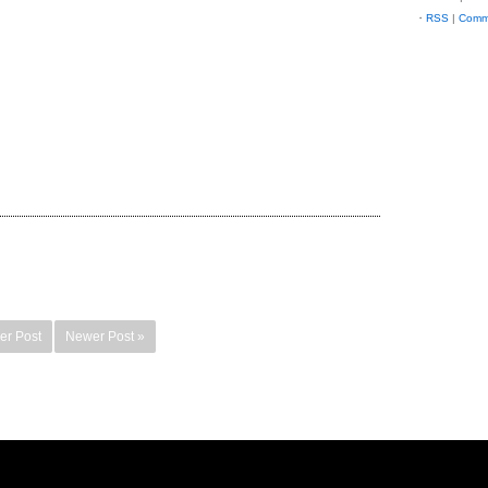
RSS
|
Comm
er Post
Newer Post »