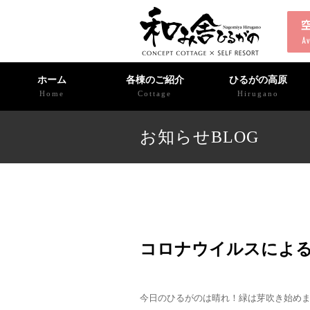
ホーム
各棟のご紹介
ひるがの高原
Home
Cottage
Hirugano
お知らせBLOG
コロナウイルスによ
今日のひるがのは晴れ！緑は芽吹き始め