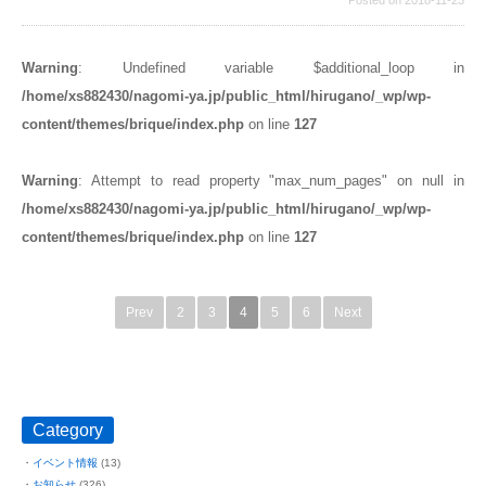
Posted on 2018-11-23
Warning
: Undefined variable $additional_loop in
/home/xs882430/nagomi-ya.jp/public_html/hirugano/_wp/wp-
content/themes/brique/index.php
on line
127
Warning
: Attempt to read property "max_num_pages" on null in
/home/xs882430/nagomi-ya.jp/public_html/hirugano/_wp/wp-
content/themes/brique/index.php
on line
127
Prev
2
3
4
5
6
Next
Category
イベント情報
(13)
お知らせ
(326)