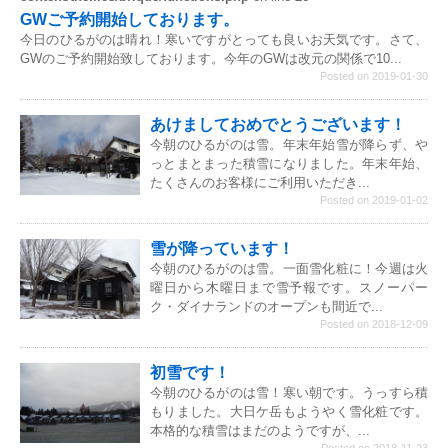
GWご予約開始しております。
今日のひるがのは晴れ！寒いですがとっても良いお天気です。さて、
GWのご予約開始致しております。今年のGWは改元の関係で10...
Posted on 2019-01-30
あけましておめでとうございます！
今朝のひるがのは雪。年末年始雪が降らず、や
っとまとまった積雪になりました。年末年始、
たくさんのお客様にご利用いただき...
Posted on 2019-01-02
雪が降っています！
今朝のひるがのは雪。一面雪化粧に！今週は火
曜日から木曜日まで雪予報です。スノーパー
ク・ダイナランドのオープンも間近で...
Posted on 2018-12-09
初雪です！
今朝のひるがのは雪！寒い朝です。うっすら積
もりました。大日ケ岳もようやく雪化粧です。
本格的な積雪はまだのようですが、...