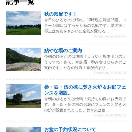
記事一覧
秋の気配です！
今日のひるがのは晴れ。13時現在気温25度。コ
テージ周辺はすっかり秋の気配です。栗の実！
郡上はお盆をさかいに空気が変わる...
Posted on 2019-08-25
鮎やな場のご案内
今朝のひるがのは快晴！ようやく梅雨明けのよ
うですね！さて、姉妹店・和み舎せせらぎのご
案内です。やなの設置工事が始まり...
Posted on 2019-07-24
参・四・伍の棟に焚き火炉＆お庭フェ
ンスを増設。
今朝のひるがのは快晴！気持ちの良いお天気で
す。参・四・伍の棟のお庭にフェンスと焚き火
の炉が設置されました。焚き火は使...
Posted on 2019-06-01
お盆の予約状況について