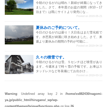
今朝のひるがのは晴れ！新緑が綺麗になってき
ました。さて、本年度のお盆の期間（8/10～17
泊まで）は既にサイトより発売にな...
Posted on 2019-05-21
夏休みのご予約について。
今日のひるがのは曇り！大日岳はまだ雪化粧で
す。水芭蕉が綺麗に咲き始めました。さて、来
週より夏休みの期間の予約が可能に...
Posted on 2019-04-19
久々の積雪です。
今朝のひるがのは雪。５センチほど積雪があり
ます。今週末まで時々雪の予報です。お車はス
タッドレスなど冬装備にてお出かけ...
Posted on 2019-03-13
Warning
: Undefined array key 2 in
/home/xs882430/nagomi-
ya.jp/public_html/hirugano/_wp/wp-
content/themes/brique/functions.php
on line
26