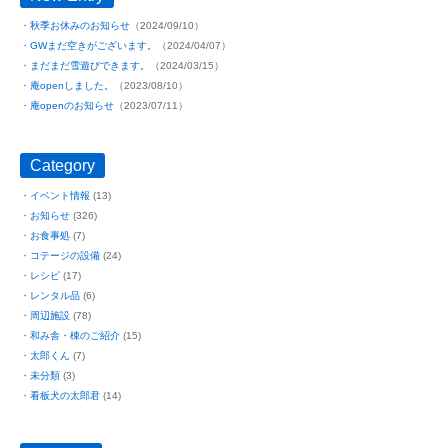
秋季お休みのお知らせ
（2024/09/10）
GWまだ空きがございます。
（2024/04/07）
まだまだ雪遊びできます。
（2024/03/15）
庵openしました。
（2023/08/10）
庵openのお知らせ
（2023/07/11）
Category
イベント情報
(13)
お知らせ
(326)
お食事処
(7)
コテージの設備
(24)
レシピ
(17)
レンタル品
(6)
周辺施設
(78)
和み舎・棟のご紹介
(15)
太郎くん
(7)
未分類
(3)
看板犬の太郎君
(14)