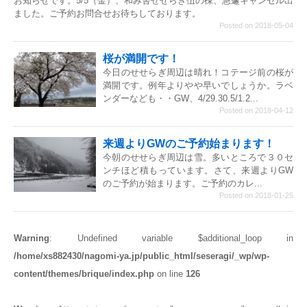
お知らせです。5/5（金）、和み舎せせらぎ伍の棟、急遽キャンセル出
ました。ご予約お問合せお待ちしております。
Posted on 2018-05-04
桜が満開です！
今日のせせらぎ周辺は晴れ！コテージ前の桜が
満開です。例年よりやや早いでしょうか。ラベ
ンダーなども・・GW、4/29.30.5/1.2...
Posted on 2018-04-12
来週よりGWのご予約始まります！
今朝のせせらぎ周辺は雪。多いところで３０セ
ンチほど積もっています。さて、来週よりGW
のご予約が始まります。ご予約のカレ...
Posted on 2018-01-25
Warning
: Undefined variable $additional_loop in
/home/xs882430/nagomi-ya.jp/public_html/seseragi/_wp/wp-
content/themes/brique/index.php
on line
126