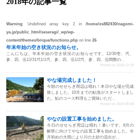
2018年の記事一覧
Warning
: Undefined array key 2 in
/home/xs882430/nagomi-
ya.jp/public_html/seseragi/_wp/wp-
content/themes/brique/functions.php
on line
26
年末年始の空き状況のお知らせ。
こんにちは。年末年始の空き状況のお知らせです。12/30壱、弐、
参、四、伍12/31弐1/1弐、参、四、伍1/2弐、参、四、伍間際の...
Posted on 2018-12-29
やな場完成しました！
今朝のせせらぎ周辺は晴れ！本日やな場が完成
致しました。10月までの鮎漁がスタートしまし
た。鮎のコース料理もご賞味いただ...
Posted on 2018-08-08
やなの設置工事を始めました。
今日のせせらぎ周辺は晴れ！暑いです。8月の
解禁に向けてやなの設置工事を始めました。今
月初めの大雨により川の土砂の流出が...