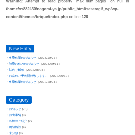
Warning
: Attempt to read property "max_num_pages" on null in
/home/xs882430/nagomi-ya.jp/public_html/seseragi/_wp/wp-
content/themes/brique/index.php
on line
126
New Entry
冬季休業のお知らせ
（2024/10/27）
秋季お休みのお知らせ
（2024/09/11）
鮎釣り解禁
（2023/06/04）
お盆のご予約開始致します。
（2023/05/12）
冬季休業のお知らせ
（2022/10/24）
Category
お知らせ
(78)
お食事処
(3)
各棟のご紹介
(2)
周辺施設
(4)
未分類
(0)