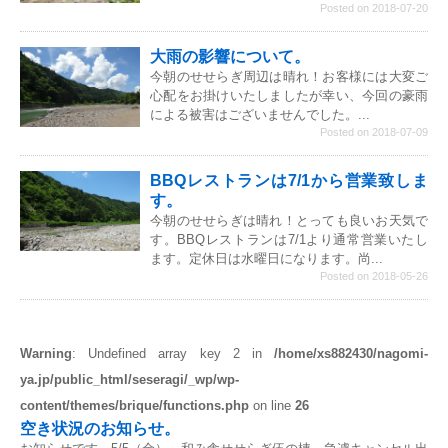
Posted on 2018-07-20
大雨の影響について。
今朝のせせらぎ周辺は晴れ！お客様には大変ご
心配をお掛けいたしましたが幸い、今回の豪雨
による被害はございませんでした。...
Posted on 2018-07-09
BBQレストランは7/1から営業致しま
す。
今朝のせせらぎは晴れ！とっても良いお天気で
す。BBQレストランは7/1より通常営業いたし
ます。定休日は水曜日になります。尚...
Posted on 2018-05-26
Warning
: Undefined array key 2 in
/home/xs882430/nagomi-
ya.jp/public_html/seseragi/_wp/wp-
content/themes/brique/functions.php
on line
26
空き状況のお知らせ。