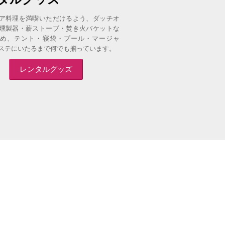
ア料理を満喫いただけるよう、ダッチオ
全棟に専用のBBQテーブルを
燻製器・薪ストーブ・焚き火バケットな
ペースには屋根がついておりま
め、テント・寝袋・プール・マージャ
安心です。
ステにいたるまで何でも揃っています。
レンタルグッズ