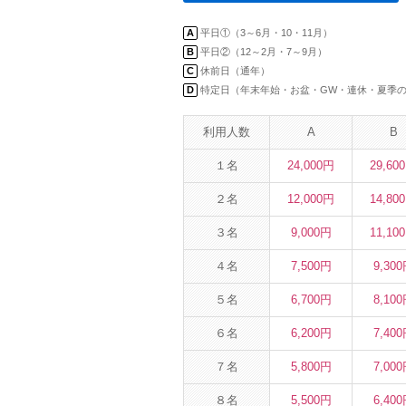
A
平日①（3～6月・10・11月）
B
平日②（12～2月・7～9月）
C
休前日（通年）
D
特定日（年末年始・お盆・GW・連休・夏季
利用人数
A
B
１名
24,000円
29,60
２名
12,000円
14,80
３名
9,000円
11,10
４名
7,500円
9,30
５名
6,700円
8,10
６名
6,200円
7,40
７名
5,800円
7,00
８名
5,500円
6,40