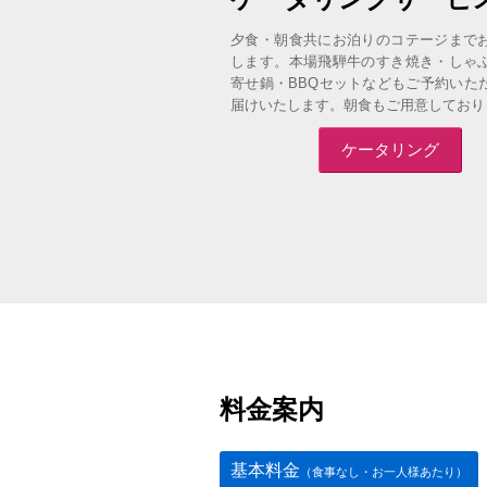
よくお過ごしいただけるよう、清
夕食・朝食共にお泊りのコテージまで
おこなっています。
します。本場飛騨牛のすき焼き・しゃ
寄せ鍋・BBQセットなどもご予約いた
届けいたします。朝食もご用意しており
ケータリング
料金案内
基本料金
（食事なし・お一人様あたり）