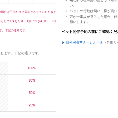
噛む癖や喧嘩癖のあるワンちゃ
い。
ペットの行動は飼い主様が責任
の場合は子供料金と同額とさせていただきま
万が一事故が発生した場合、飼
金として1棟あたり、1泊につき4,000円〈税
願いします。
ます。下記の通りです。
ペット同伴予約の前にご確認くだ
宿利用者マナーとルール
（外部サ
生します。下記の通りです。
100%
80%
50%
20%