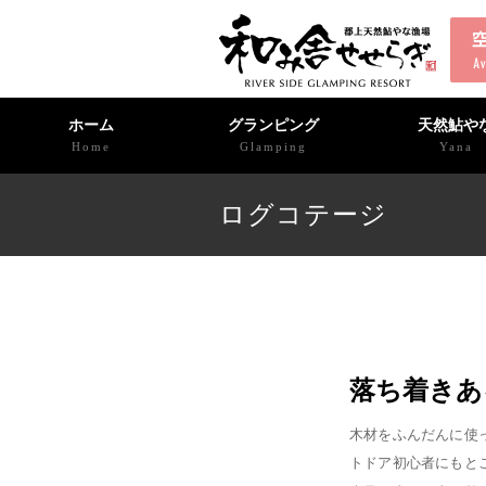
ホーム
グランピング
天然鮎や
Home
Glamping
Yana
ログコテージ
落ち着きあ
木材をふんだんに使
トドア初心者にもと