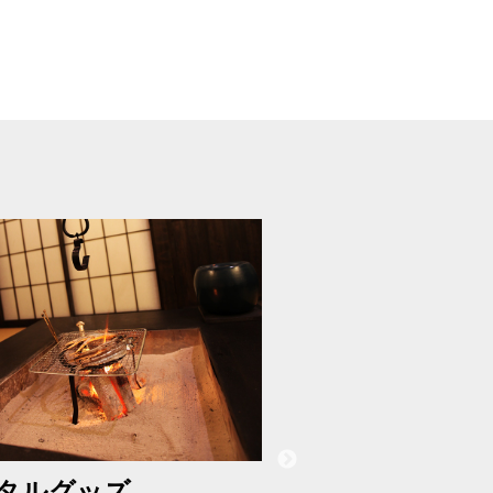
タルグッズ
屋根付ＢＢＱ設備