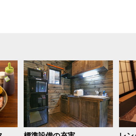
ス
標準設備の充実
レン