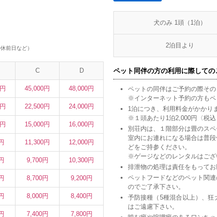
犬のみ 1頭（1泊）
2泊目より
の休前日など）
C
D
ペット同伴の方の利用に際しての
0円
45,000円
48,000円
ペットの同伴はご予約の際その
※インターネット予約の方もペ
0円
22,500円
24,000円
1泊につき、利用料金がかかり
※１頭あたり1泊2,000円〈税込
0円
15,000円
16,000円
別荘内は、１階部分は畳のスペ
室内にお連れになる場合は普段
0円
11,300円
12,000円
どをご持参ください。
※ゲージなどのレンタルはござ
0円
9,700円
10,300円
排泄物の処理は責任をもってお
ペットフードなどのペット関連
0円
8,700円
9,200円
のでご了承下さい。
0円
8,000円
8,400円
予防接種（5種混合以上）、狂
はご遠慮下さい。
0円
7,400円
7,800円