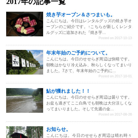
2017年の記事一覧
焼き芋オーブン＆さつまいも。
こんにちは。今日はレンタルグッズの焼き芋オ
ーブンのご紹介です。↑こちらが新しくレンタ
ルグッズに追加された『焼き芋...
Posted on 2017-10-13
年末年始のご予約について。
こんにちは。今日のせせらぎ周辺は快晴です。
朝晩はかなり冷え込み、秋らしくなってまいり
ました。7さて、年末年始のご予約に...
Posted on 2017-10-01
鮎が獲れました！！
こんにちは。今日のせせらぎ周辺は曇りです。
お盆も過ぎてここ白鳥でも朝晩は大分涼しくな
ってまいりました。そして先週の金...
Posted on 2017-08-28
お知らせ。
こんにちは。今日のせせらぎ周辺は晴れ時々