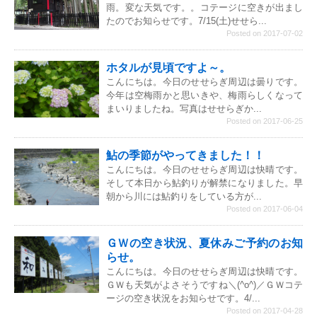
雨。変な天気です。。コテージに空きが出まし
たのでお知らせです。7/15(土)せせら...
Posted on 2017-07-02
ホタルが見頃ですよ～。
こんにちは。今日のせせらぎ周辺は曇りです。
今年は空梅雨かと思いきや、梅雨らしくなって
まいりましたね。写真はせせらぎか...
Posted on 2017-06-25
鮎の季節がやってきました！！
こんにちは。今日のせせらぎ周辺は快晴です。
そして本日から鮎釣りが解禁になりました。早
朝から川には鮎釣りをしている方が...
Posted on 2017-06-04
ＧＷの空き状況、夏休みご予約のお知
らせ。
こんにちは。今日のせせらぎ周辺は快晴です。
ＧＷも天気がよさそうですね＼(^o^)／ＧＷコテ
ージの空き状況をお知らせです。4/...
Posted on 2017-04-28