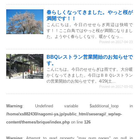
春らしくなってきました。やっと桜が
満開です！！
こんにちは。今日のせせらぎ周辺は快晴で
す！！ここ白鳥ではやっと桜が満開になりまし
た。ようやく春らしくなり、暖かくなっ...
Posted on 2017-04-23
BBQレストラン営業開始のお知らせで
す。
こんにちは。今日のせせらぎは雨です。大分暖
かくなってきました。今日はＢＢＱレストラン
の営業開始のお知らせです。4/29(土...
Posted on 2017-03-02
Warning
: Undefined variable $additional_loop in
/home/xs882430/nagomi-ya.jp/public_html/seseragi/_wp/wp-
content/themes/brique/index.php
on line
126
Warning
: Attempt to read property "max_num_pages" on null in