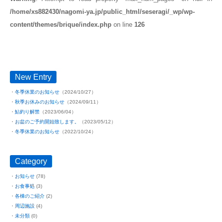
/home/xs882430/nagomi-ya.jp/public_html/seseragi/_wp/wp-
content/themes/brique/index.php
on line
126
New Entry
冬季休業のお知らせ
（2024/10/27）
秋季お休みのお知らせ
（2024/09/11）
鮎釣り解禁
（2023/06/04）
お盆のご予約開始致します。
（2023/05/12）
冬季休業のお知らせ
（2022/10/24）
Category
お知らせ
(78)
お食事処
(3)
各棟のご紹介
(2)
周辺施設
(4)
未分類
(0)