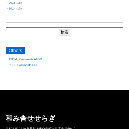
2015
(18)
2014
(10)
Others
ATOM
|
Comments ATOM
RSS
|
Comments RSS
和み舎せせらぎ
〒501-5124 岐阜県郡上市白鳥町大島字中井694-2