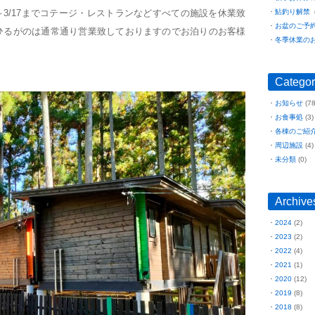
～3/17までコテージ・レストランなどすべての施設を休業致
鮎釣り解禁
（
お盆のご予
ひるがのは通常通り営業致しておりますのでお泊りのお客様
冬季休業の
Categor
お知らせ
(78
お食事処
(3)
各棟のご紹
周辺施設
(4)
未分類
(0)
Archive
2024
(2)
2023
(2)
2022
(4)
2021
(1)
2020
(12)
2019
(8)
2018
(8)