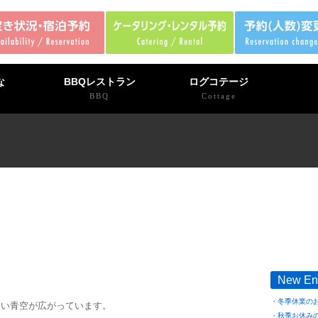
な
BBQレストラン
ログコテージ
BBQ
Cottage
New En
冬季休業の
良い青空が広がっています。
秋季お休み