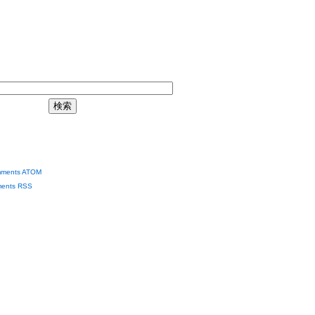
ments ATOM
ents RSS