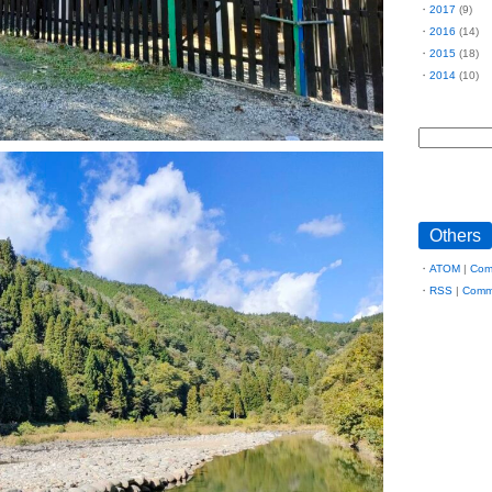
2017
(9)
2016
(14)
2015
(18)
2014
(10)
Others
ATOM
|
Com
RSS
|
Comm