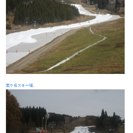
鷲ケ岳スキー場
。