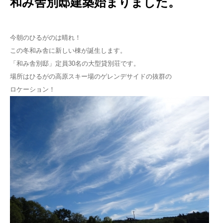
和み舎別邸建築始まりました。
今朝のひるがのは晴れ！
この冬和み舎に新しい棟が誕生します。
「和み舎別邸」定員30名の大型貸別荘です。
場所はひるがの高原スキー場のゲレンデサイドの抜群の
ロケーション！