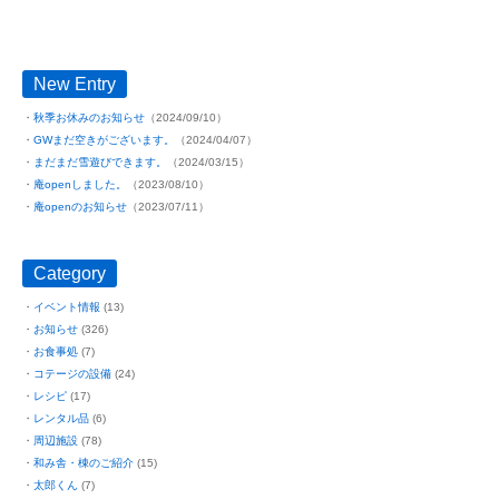
New Entry
秋季お休みのお知らせ
（2024/09/10）
GWまだ空きがございます。
（2024/04/07）
まだまだ雪遊びできます。
（2024/03/15）
庵openしました。
（2023/08/10）
庵openのお知らせ
（2023/07/11）
Category
イベント情報
(13)
お知らせ
(326)
お食事処
(7)
コテージの設備
(24)
レシピ
(17)
レンタル品
(6)
周辺施設
(78)
和み舎・棟のご紹介
(15)
太郎くん
(7)