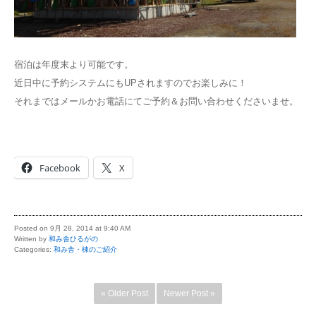
宿泊は年度末より可能です。
近日中に予約システムにもUPされますのでお楽しみに！
それまではメールかお電話にてご予約＆お問い合わせくださいませ。
Facebook
X
Posted on 9月 28, 2014 at 9:40 AM
Written by
和み舎ひるがの
Categories:
和み舎・棟のご紹介
« Older Post
Newer Post »