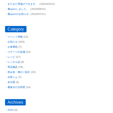
まだまだ雪遊びできます。
（2024/03/15）
庵openしました。
（2023/08/10）
庵openのお知らせ
（2023/07/11）
Category
イベント情報
(13)
お知らせ
(326)
お食事処
(7)
コテージの設備
(24)
レシピ
(17)
レンタル品
(6)
周辺施設
(78)
和み舎・棟のご紹介
(15)
太郎くん
(7)
未分類
(3)
看板犬の太郎君
(14)
Archives
2024
(3)