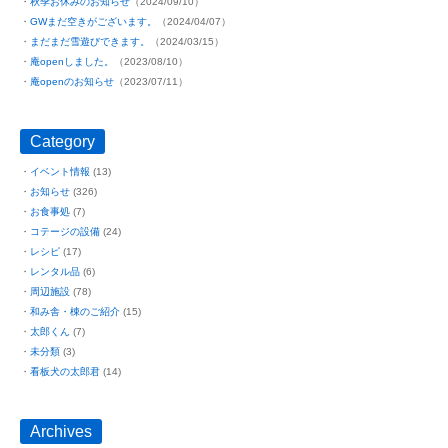
秋季お休みのお知らせ
（2024/09/10）
GWまだ空きがございます。
（2024/04/07）
まだまだ雪遊びできます。
（2024/03/15）
庵openしました。
（2023/08/10）
庵openのお知らせ
（2023/07/11）
Category
イベント情報
(13)
お知らせ
(326)
お食事処
(7)
コテージの設備
(24)
レシピ
(17)
レンタル品
(6)
周辺施設
(78)
和み舎・棟のご紹介
(15)
太郎くん
(7)
未分類
(3)
看板犬の太郎君
(14)
Archives