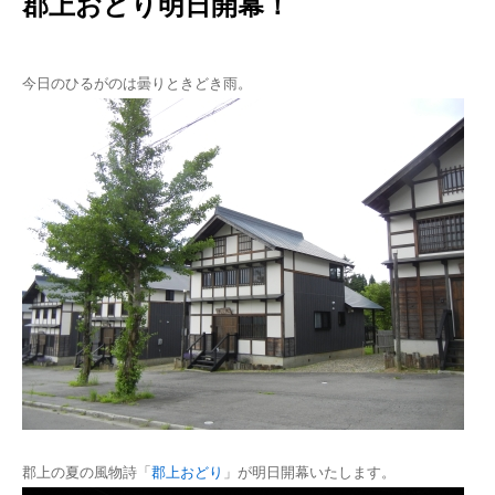
郡上おどり明日開幕！
今日のひるがのは曇りときどき雨。
郡上の夏の風物詩「
郡上おどり
」が明日開幕いたします。