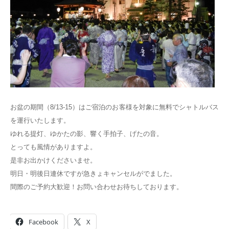
お盆の期間（8/13-15）はご宿泊のお客様を対象に無料でシャトルバス
を運行いたします。
ゆれる提灯、ゆかたの影、響く手拍子、げたの音。
とっても風情がありますよ。
是非お出かけくださいませ。
明日・明後日連休ですが急きょキャンセルがでました。
間際のご予約大歓迎！お問い合わせお待ちしております。
Facebook
X