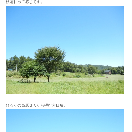
秋晴れって感じです。
ひるがの高原ＳＡから望む大日岳。