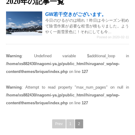
2020年の記事一覧
GW若干空きがございます。
今日のひるがのは晴れ！昨日は今シーズン初め
て除雪作業が必要な程雪が積もりました。よう
やく一面雪景色に！それにしても今...
Posted on 2020-02-11
Warning
: Undefined variable $additional_loop in
/home/xs882430/nagomi-ya.jp/public_html/hirugano/_wp/wp-
content/themes/brique/index.php
on line
127
Warning
: Attempt to read property "max_num_pages" on null in
/home/xs882430/nagomi-ya.jp/public_html/hirugano/_wp/wp-
content/themes/brique/index.php
on line
127
Prev
1
2