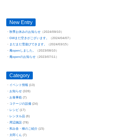
New Entry
秋季お休みのお知らせ
（2024/09/10）
GWまだ空きがございます。
（2024/04/07）
まだまだ雪遊びできます。
（2024/03/15）
庵openしました。
（2023/08/10）
庵openのお知らせ
（2023/07/11）
Category
イベント情報
(13)
お知らせ
(326)
お食事処
(7)
コテージの設備
(24)
レシピ
(17)
レンタル品
(6)
周辺施設
(78)
和み舎・棟のご紹介
(15)
太郎くん
(7)