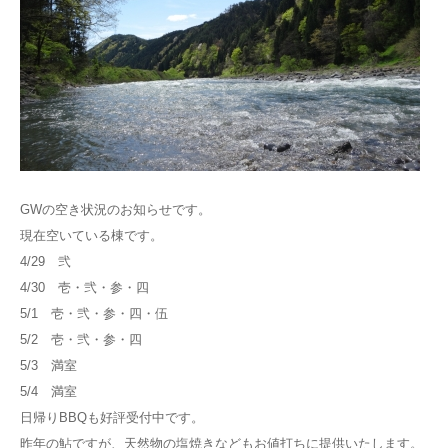
GWの空き状況のお知らせです。
現在空いている棟です。
4/29 弐
4/30 壱・弐・参・四
5/1 壱・弐・参・四・伍
5/2 壱・弐・参・四
5/3 満室
5/4 満室
日帰りBBQも好評受付中です。
昨年の鮎ですが、天然物の塩焼きなどもお値打ちに提供いたします。