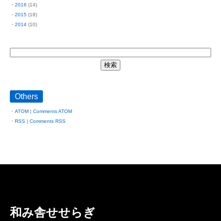
2016
(14)
2015
(18)
2014
(10)
Others
ATOM
|
Comments ATOM
RSS
|
Comments RSS
和み舎せせらぎ