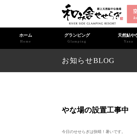
ホーム
グランピング
天然鮎や
Home
Glamping
Yana
お知らせBLOG
やな場の設置工事中
今日のせせらぎは快晴！暑いです。