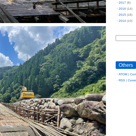
2017
(9)
2016
(14)
2015
(18)
2014
(10)
Others
ATOM
|
Com
RSS
|
Comm