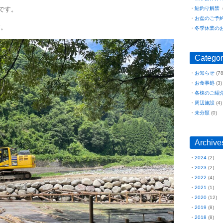
です。
鮎釣り解禁
（
お盆のご予
す。
冬季休業の
Categor
お知らせ
(78
お食事処
(3)
各棟のご紹
周辺施設
(4)
未分類
(0)
Archive
2024
(2)
2023
(2)
2022
(4)
2021
(1)
2020
(12)
2019
(8)
2018
(8)