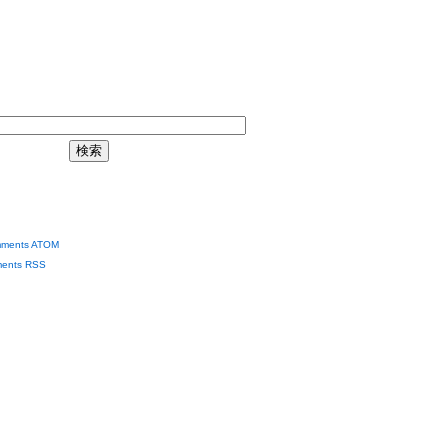
ments ATOM
ents RSS