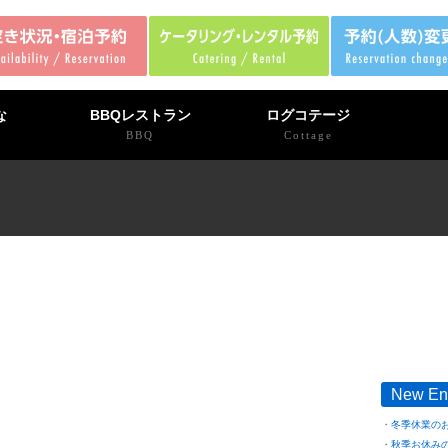
な
BBQレストラン
ログコテージ
BBQ
Cottage
New En
冬季休業の
秋季お休み