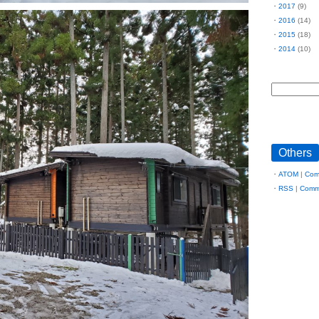
2017
(9)
2016
(14)
2015
(18)
2014
(10)
Others
ATOM
|
Com
RSS
|
Comm