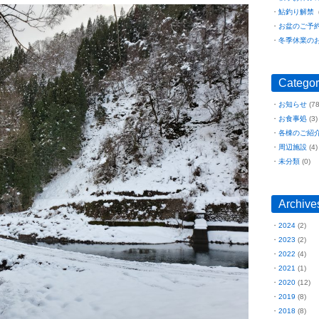
鮎釣り解禁
（
お盆のご予
冬季休業の
Categor
お知らせ
(78
お食事処
(3)
各棟のご紹
周辺施設
(4)
未分類
(0)
Archive
2024
(2)
2023
(2)
2022
(4)
2021
(1)
2020
(12)
2019
(8)
2018
(8)