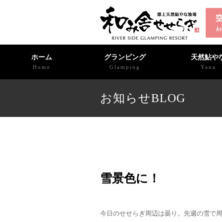
ホーム
グランピング
天然鮎や
Home
Glamping
Yana
お知らせBLOG
雪景色に！
今日のせせらぎ周辺は曇り。先週の雪で