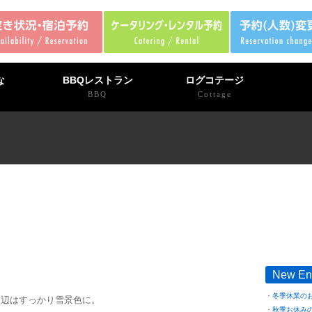
な
BBQレストラン
ログコテージ
BBQ
Cottage
New En
冬季休業の
周辺はすっかり雪景色に。
秋季お休み