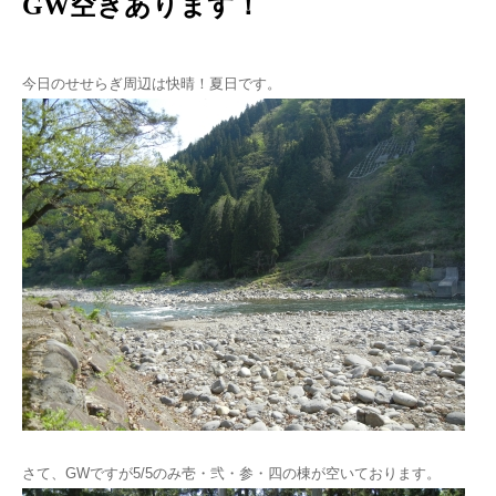
GW空きあります！
今日のせせらぎ周辺は快晴！夏日です。
さて、GWですが5/5のみ壱・弐・参・四の棟が空いております。