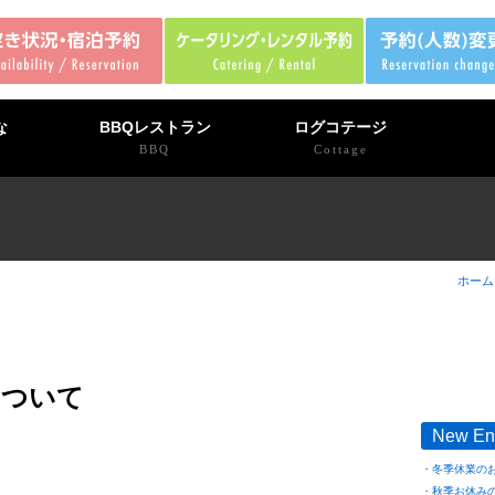
な
BBQレストラン
ログコテージ
BBQ
Cottage
ホーム
について
New En
冬季休業の
。
秋季お休み