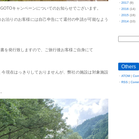
2017
(9)
GOTOキャンペーンについてのお知らせでございます。
2016
(14)
2015
(18)
でのお泊りのお客様には自己申告にて還付の申請が可能なよう
2014
(10)
収書を発行致しますので、ご旅行後お客様ご自身にて
Others
く今現在はっきりしておりませんが、弊社の施設は対象施設
ATOM
|
Com
RSS
|
Comm
す。