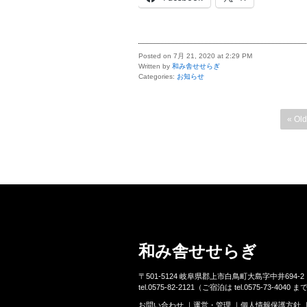
Posted on 7月 21, 2020 at 2:29 PM
Written by
和み舎せせらぎ
Categories:
お知らせ
« Old
和み舎せせらぎ
〒501-5124 岐阜県郡上市白鳥町大島字中井694-2
tel.0575-82-2121（ご宿泊は tel.0575-73-4040 ま
お問い合わせ
運営・管理
個人情報保護方針