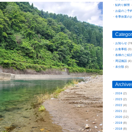
鮎釣り解禁
（
お盆のご予
冬季休業の
Categor
お知らせ
(78
お食事処
(3)
各棟のご紹
周辺施設
(4)
未分類
(0)
Archive
2024
(2)
2023
(2)
2022
(4)
2021
(1)
2020
(12)
2019
(8)
2018
(8)