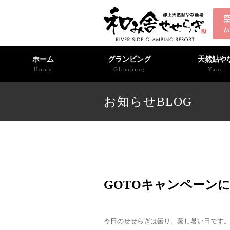
ホーム
グランピング
天然鮎や
Home
Glamping
Yana
お知らせBLOG
GOTOキャンペーン
今日のせせらぎは曇り。蒸し暑い日です