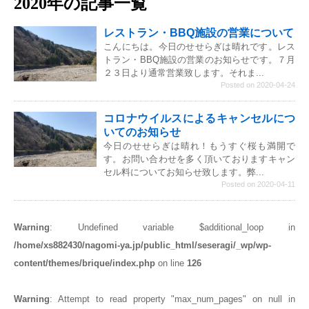
2020年の記事一覧
レストラン・BBQ施設の営業について
こんにちは。今日のせせらぎは晴れです。レス
トラン・BBQ施設の営業のお知らせです。７月
２３日より通常営業致します。それま...
Posted on 2020-04-24
コロナウイルスによるキャンセルにつ
いてのお知らせ
今日のせせらぎは晴れ！もうすぐ桜も満開で
す。お問い合わせを多く頂いておりますキャン
セル料についてお知らせ致します。弊...
Posted on 2020-04-11
Warning
: Undefined variable $additional_loop in
/home/xs882430/nagomi-ya.jp/public_html/seseragi/_wp/wp-
content/themes/brique/index.php
on line
126
Warning
: Attempt to read property "max_num_pages" on null in