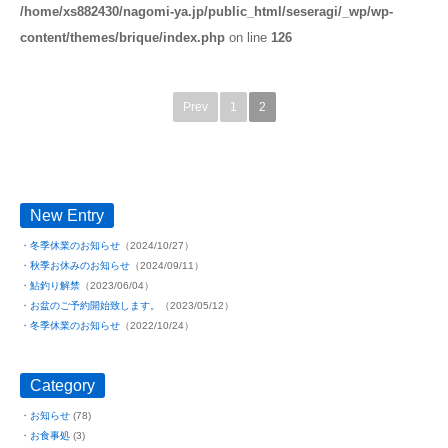
/home/xs882430/nagomi-ya.jp/public_html/seseragi/_wp/wp-
content/themes/brique/index.php
on line
126
Prev
1
2
New Entry
冬季休業のお知らせ
（2024/10/27）
秋季お休みのお知らせ
（2024/09/11）
鮎釣り解禁
（2023/06/04）
お盆のご予約開始致します。
（2023/05/12）
冬季休業のお知らせ
（2022/10/24）
Category
お知らせ
(78)
お食事処
(3)