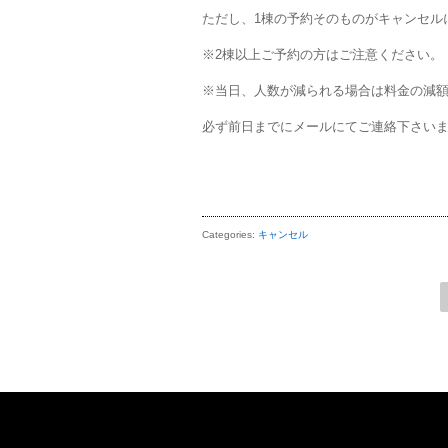
ただし、1棟の予約そのものがキャンセル
※2棟以上ご予約の方はご注意ください。
※当日、人数が減られる場合は料金の減
必ず前日までにメールにてご連絡下さい
Categories:
キャンセル