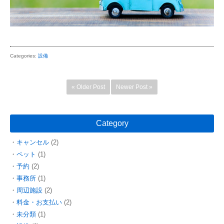
Categories:
設備
« Older Post
Newer Post »
Category
キャンセル
(2)
ペット
(1)
予約
(2)
事務所
(1)
周辺施設
(2)
料金・お支払い
(2)
未分類
(1)