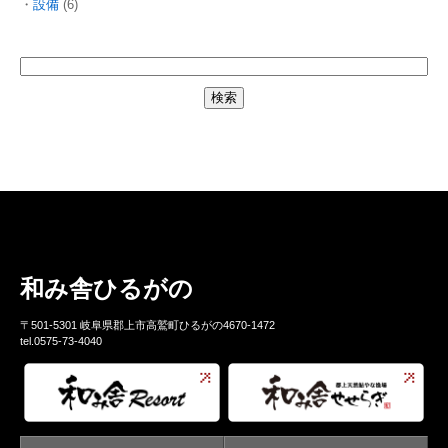
設備
(6)
和み舎ひるがの
〒501-5301 岐阜県郡上市高鷲町ひるがの4670-1472
tel.0575-73-4040