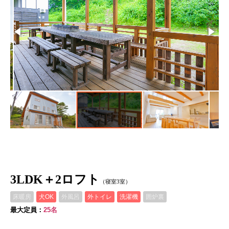
3LDK＋2ロフト
（寝室3室）
床暖房
犬OK
外風呂
外トイレ
洗濯機
囲炉裏
最大定員：
25名