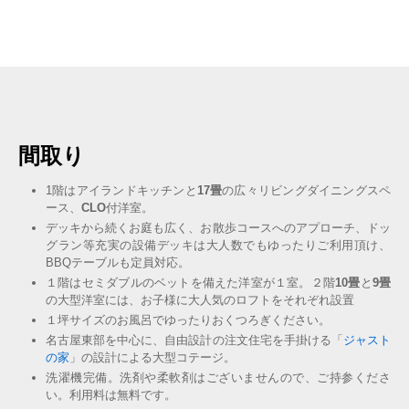
間取り
1階はアイランドキッチンと
17畳
の広々リビングダイニングスペ
ース、
CLO
付洋室。
デッキから続くお庭も広く、お散歩コースへのアプローチ、ドッ
グラン等充実の設備デッキは大人数でもゆったりご利用頂け、
BBQテーブルも定員対応。
１階はセミダブルのベットを備えた洋室が１室。２階
10畳
と
9畳
の大型洋室には、お子様に大人気のロフトをそれぞれ設置
１坪サイズのお風呂でゆったりおくつろぎください。
名古屋東部を中心に、自由設計の注文住宅を手掛ける「
ジャスト
の家
」の設計による大型コテージ。
洗濯機完備。洗剤や柔軟剤はございませんので、ご持参くださ
い。利用料は無料です。