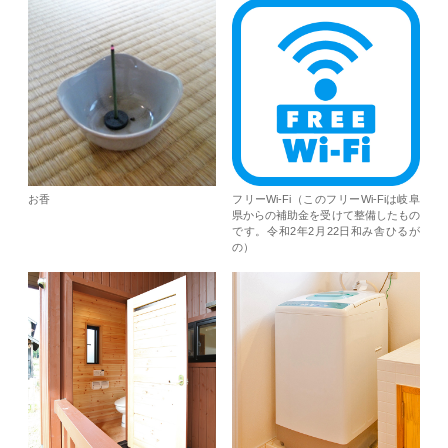
お香
フリーWi-Fi（このフリーWi-Fiは岐阜
県からの補助金を受けて整備したもの
です。令和2年2月22日和み舎ひるが
の）