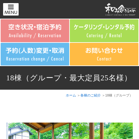
18棟（グループ・最大定員25名様）
ホーム
各棟のご紹介
18棟（グループ）