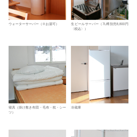
ウォーターサーバー（※お湯可）
生ビールサーバー（7L樽別売8,800円
〈税込〉）
寝具（掛け敷き布団・毛布・枕・シー
冷蔵庫
ツ）