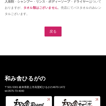
入浴剤
・
シャンプー
・
リンス
・
ボディーソープ
・
ドライヤー
はついて
おりますが、
タオル類はございません
。売店にてバスタオルのみレン
タルございます。
戻る
和み舎ひるがの
〒501-5301 岐阜県郡上市高鷲町ひるがの4670-1472
tel.0575-73-4040