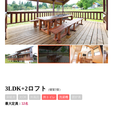
3LDK+2ロフト
（寝室3室）
床暖房
犬OK
外風呂
外トイレ
洗濯機
囲炉裏
最大定員：
12名