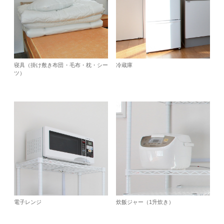
寝具（掛け敷き布団・毛布・枕・シー
冷蔵庫
ツ）
電子レンジ
炊飯ジャー（1升炊き）