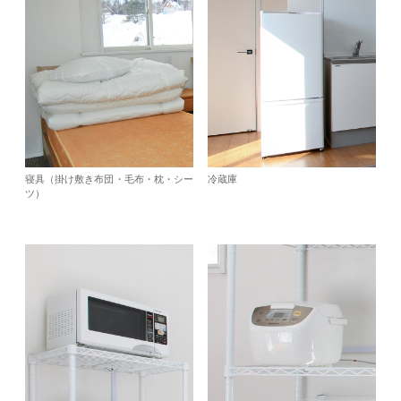
寝具（掛け敷き布団・毛布・枕・シー
冷蔵庫
ツ）