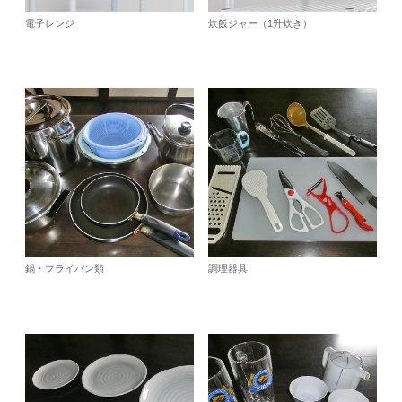
電子レンジ
炊飯ジャー（1升炊き）
鍋・フライパン類
調理器具