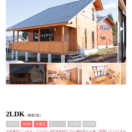
2LDK
（寝室2室）
床暖房
犬OK
外風呂
外トイレ
洗濯機
囲炉裏
※外風呂につきましては12～4月中旬頃までは凍結防止の為ご利用いただけませ