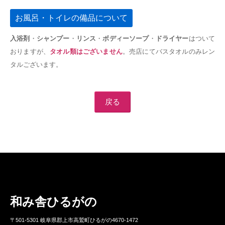
お風呂・トイレの備品について
入浴剤
・
シャンプー
・
リンス
・
ボディーソープ
・
ドライヤー
はついて
おりますが、
タオル類はございません
。売店にてバスタオルのみレン
タルございます。
戻る
和み舎ひるがの
〒501-5301 岐阜県郡上市高鷲町ひるがの4670-1472