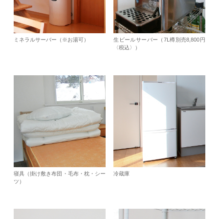
ミネラルサーバー（※お湯可）
生ビールサーバー（7L樽別売8,800円
〈税込〉）
寝具（掛け敷き布団・毛布・枕・シー
冷蔵庫
ツ）