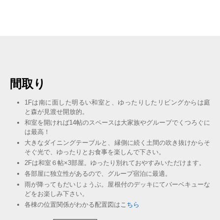
間取り
1Fは南に面した明るい和室と、ゆったりしたリビングからは庭
と森が見渡せ開放的。
和室を開ければ14帖のスペースは大家族やグループでくつろぐに
は最高！
大きなダイニングテーブルと、縁側に続く土間の吹き抜けからそ
そぐ光で、ゆったりとお食事を楽しんで下さい。
2Fは和室６帖×3部屋。ゆったり別れておやすみいただけます。
各部屋に独立性があるので、グループ宿泊に最適。
雨が降ってもだいじょうぶ。屋根付のデッキにてバーベキューな
どをお楽しみ下さい。
各棟の位置関係がわかる配置図は
こちら