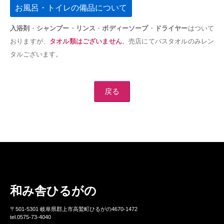
お風呂・トイレの備品について
入浴剤
・
シャンプー
・
リンス
・
ボディーソープ
・
ドライヤー
はついて
おりますが、
タオル類はございません
。売店にてバスタオルのみレン
タルございます。
戻る
和み舎ひるがの
〒501-5301 岐阜県郡上市高鷲町ひるがの4670-1472
tel.0575-73-4040