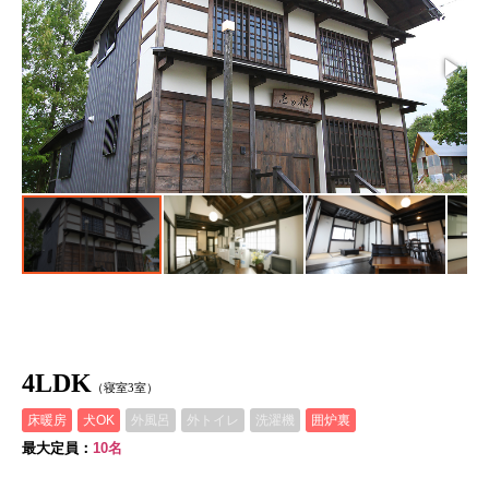
4LDK
（寝室3室）
床暖房
犬OK
外風呂
外トイレ
洗濯機
囲炉裏
最大定員：
10名