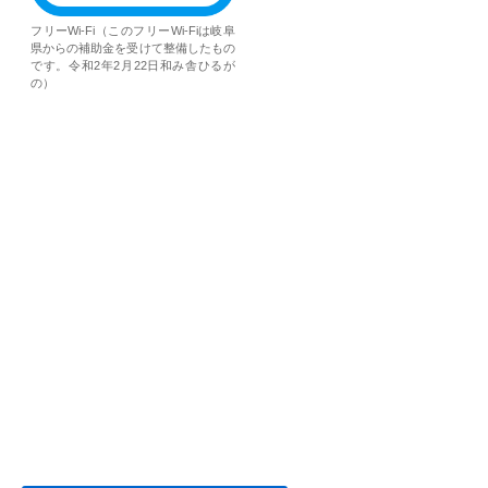
フリーWi-Fi（このフリーWi-Fiは岐阜
県からの補助金を受けて整備したもの
です。令和2年2月22日和み舎ひるが
の）