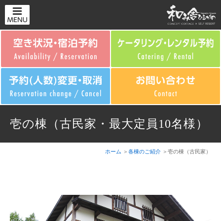
壱の棟（古民家・最大定員10名様）
ホーム
各棟のご紹介
壱の棟（古民家）