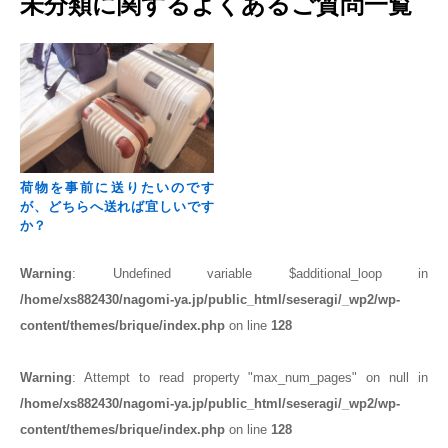
未分類に関するよくあるご質問一覧
荷物を事前に送りたいのです
が、どちらへ送れば宜しいです
か？
Warning
: Undefined variable $additional_loop in
/home/xs882430/nagomi-ya.jp/public_html/seseragi/_wp2/wp-
content/themes/brique/index.php
on line
128
Warning
: Attempt to read property "max_num_pages" on null in
/home/xs882430/nagomi-ya.jp/public_html/seseragi/_wp2/wp-
content/themes/brique/index.php
on line
128